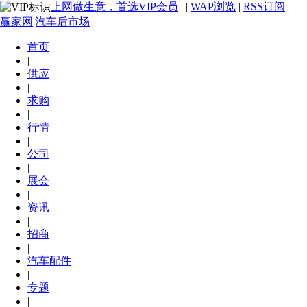
上网做生意，首选VIP会员
|
|
WAP浏览
|
RSS订阅
赢家网|汽车后市场
首页
|
供应
|
求购
|
行情
|
公司
|
展会
|
资讯
|
招商
|
汽车配件
|
专题
|