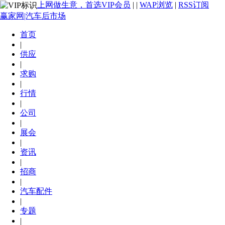
上网做生意，首选VIP会员
|
|
WAP浏览
|
RSS订阅
赢家网|汽车后市场
首页
|
供应
|
求购
|
行情
|
公司
|
展会
|
资讯
|
招商
|
汽车配件
|
专题
|