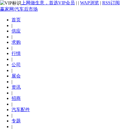
上网做生意，首选VIP会员
|
|
WAP浏览
|
RSS订阅
赢家网|汽车后市场
首页
|
供应
|
求购
|
行情
|
公司
|
展会
|
资讯
|
招商
|
汽车配件
|
专题
|