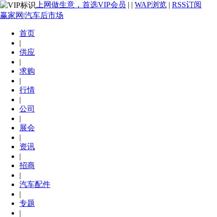
上网做生意，首选VIP会员
|
|
WAP浏览
|
RSS订阅
赢家网|汽车后市场
首页
|
供应
|
求购
|
行情
|
公司
|
展会
|
资讯
|
招商
|
汽车配件
|
专题
|