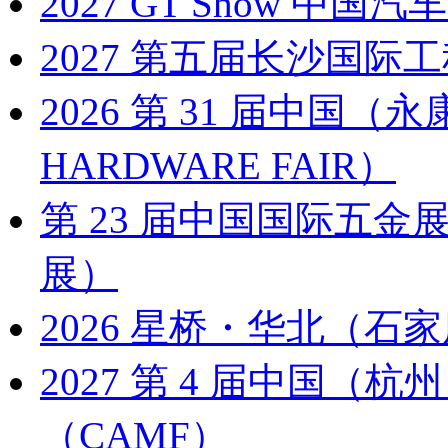
2027 GT Show 
2027 第五届长沙国际工
2026 第 31 届中国
HARDWARE FAIR）
第 23 届中国国际五金展
展）
2026 星桥・华北（石家
2027 第 4 届中国
（CAMF）