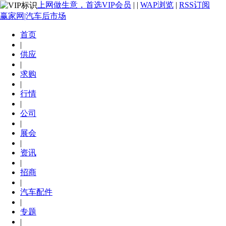
上网做生意，首选VIP会员
|
|
WAP浏览
|
RSS订阅
赢家网|汽车后市场
首页
|
供应
|
求购
|
行情
|
公司
|
展会
|
资讯
|
招商
|
汽车配件
|
专题
|