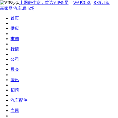
上网做生意，首选VIP会员
|
|
WAP浏览
|
RSS订阅
赢家网|汽车后市场
首页
|
供应
|
求购
|
行情
|
公司
|
展会
|
资讯
|
招商
|
汽车配件
|
专题
|