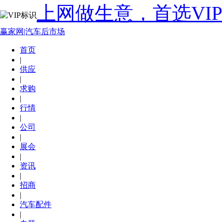
上网做生意，首选VI
赢家网|汽车后市场
首页
|
供应
|
求购
|
行情
|
公司
|
展会
|
资讯
|
招商
|
汽车配件
|