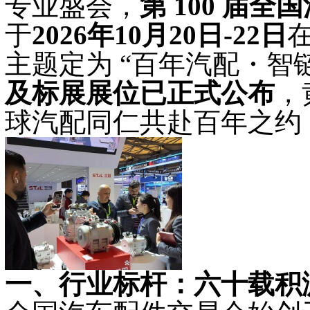
专业盛会，
第
100 届全
于
2026年10月20日-22日
主题定为
“百年汽配・智
及标展展位已正式公布
，
球汽配同仁共赴百年之约
一、行业标杆：六十载积