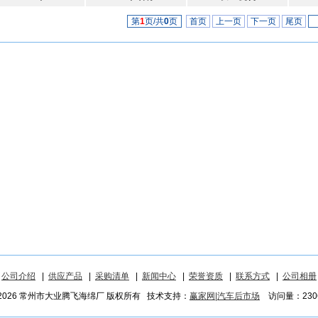
第
1
页/共
0
页
首页
上一页
下一页
尾页
|
公司介绍
|
供应产品
|
采购清单
|
新闻中心
|
荣誉资质
|
联系方式
|
公司相册
2026 常州市大业腾飞海绵厂 版权所有 技术支持：
赢家网|汽车后市场
访问量：230