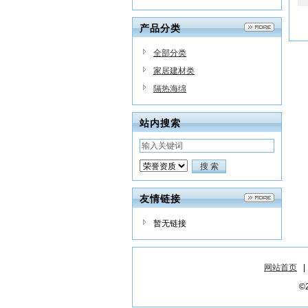
产品分类
全部分类
家居建材类
隔热海绵
站内搜索
友情链接
暂无链接
网站首页
©