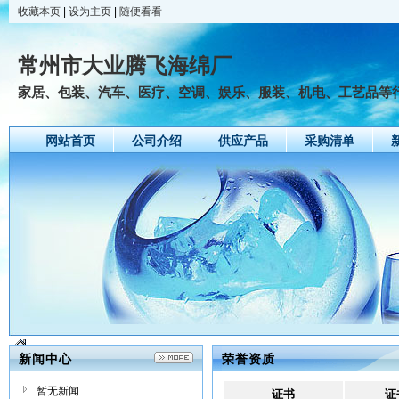
收藏本页
|
设为主页
|
随便看看
常州市大业腾飞海绵厂
家居、包装、汽车、医疗、空调、娱乐、服装、机电、工艺品等
网站首页
公司介绍
供应产品
采购清单
新闻中心
荣誉资质
暂无新闻
证书
证