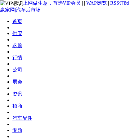
上网做生意，首选VIP会员
|
|
WAP浏览
|
RSS订阅
赢家网|汽车后市场
首页
|
供应
|
求购
|
行情
|
公司
|
展会
|
资讯
|
招商
|
汽车配件
|
专题
|