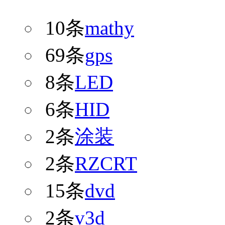
10条
mathy
69条
gps
8条
LED
6条
HID
2条
涂装
2条
RZCRT
15条
dvd
2条
v3d