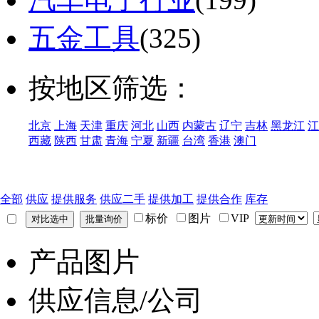
五金工具
(325)
按地区筛选：
北京
上海
天津
重庆
河北
山西
内蒙古
辽宁
吉林
黑龙江
江
西藏
陕西
甘肃
青海
宁夏
新疆
台湾
香港
澳门
全部
供应
提供服务
供应二手
提供加工
提供合作
库存
标价
图片
VIP
产品图片
供应信息/公司