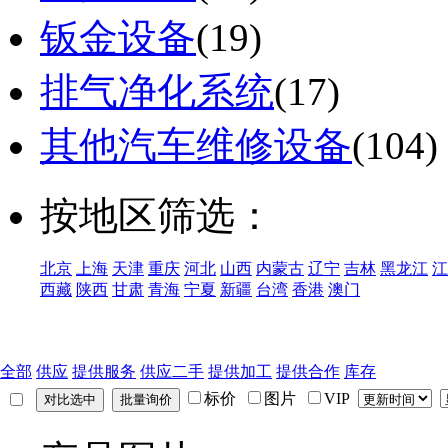
钣金设备
(19)
排气净化系统
(17)
其他汽车维修设备
(104)
按地区筛选：
北京
上海
天津
重庆
河北
山西
内蒙古
辽宁
吉林
黑龙江
江
西藏
陕西
甘肃
青海
宁夏
新疆
台湾
香港
澳门
全部
供应
提供服务
供应二手
提供加工
提供合作
库存
标价
图片
VIP