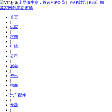
上网做生意，首选VIP会员
|
|
WAP浏览
|
RSS订阅
赢家网|汽车后市场
首页
|
供应
|
求购
|
行情
|
公司
|
展会
|
资讯
|
招商
|
汽车配件
|
专题
|