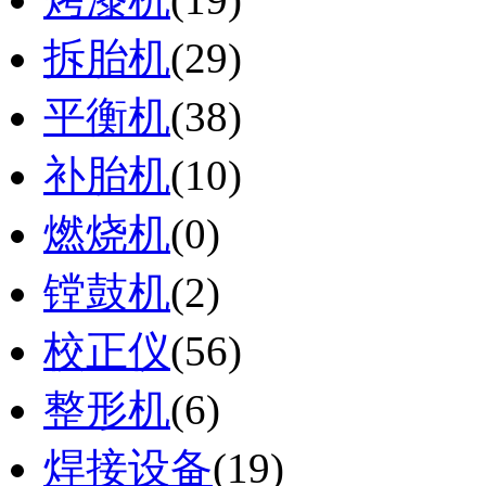
拆胎机
(29)
平衡机
(38)
补胎机
(10)
燃烧机
(0)
镗鼓机
(2)
校正仪
(56)
整形机
(6)
焊接设备
(19)