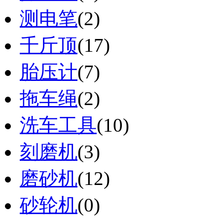
测电笔
(2)
千斤顶
(17)
胎压计
(7)
拖车绳
(2)
洗车工具
(10)
刻磨机
(3)
磨砂机
(12)
砂轮机
(0)