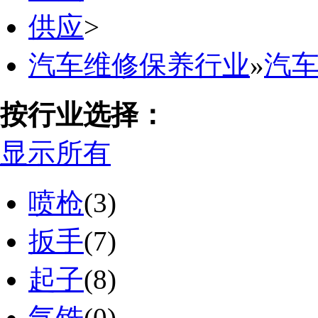
供应
>
汽车维修保养行业
»
汽
按行业选择：
显示所有
喷枪
(3)
扳手
(7)
起子
(8)
气铣
(0)