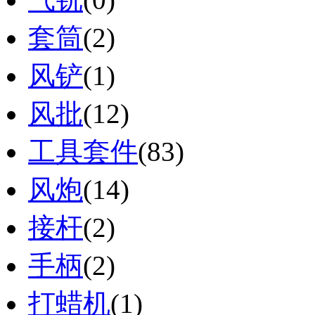
套筒
(2)
风铲
(1)
风批
(12)
工具套件
(83)
风炮
(14)
接杆
(2)
手柄
(2)
打蜡机
(1)