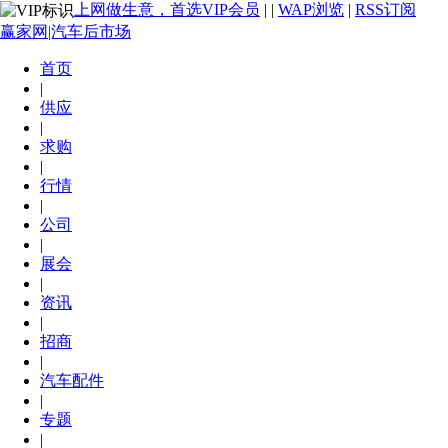
上网做生意，首选VIP会员
|
|
WAP浏览
|
RSS订阅
赢家网|汽车后市场
首页
|
供应
|
求购
|
行情
|
公司
|
展会
|
资讯
|
招商
|
汽车配件
|
专题
|