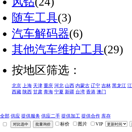
风钻
(24)
随车工具
(3)
汽车解码器
(6)
其他汽车维护工具
(29)
按地区筛选：
北京
上海
天津
重庆
河北
山西
内蒙古
辽宁
吉林
黑龙江
江
西藏
陕西
甘肃
青海
宁夏
新疆
台湾
香港
澳门
全部
供应
提供服务
供应二手
提供加工
提供合作
库存
标价
图片
VIP