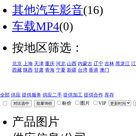
其他汽车影音
(16)
车载MP4
(0)
按地区筛选：
北京
上海
天津
重庆
河北
山西
内蒙古
辽宁
吉林
黑龙江
江
西藏
陕西
甘肃
青海
宁夏
新疆
台湾
香港
澳门
全部
供应
提供服务
供应二手
提供加工
提供合作
库存
标价
图片
VIP
产品图片