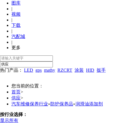
图库
|
视频
|
下载
|
汽配城
|
更多
热门产品：
LED
gps
mathy
RZCRT
涂装
HID
扳手
您当前的位置：
首页
>
供应
>
汽车维修保养行业
»
防护保养品
»
润滑油添加剂
按行业选择：
显示所有