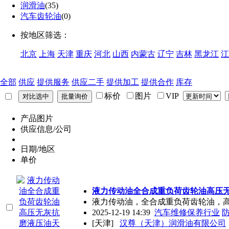
润滑油
(35)
汽车齿轮油
(0)
按地区筛选：
北京
上海
天津
重庆
河北
山西
内蒙古
辽宁
吉林
黑龙江
江
全部
供应
提供服务
供应二手
提供加工
提供合作
库存
标价
图片
VIP
产品图片
供应信息/公司
日期/地区
单价
液力传动油全合成重负荷齿轮油高压
液力传动油，全合成重负荷齿轮油，
2025-12-19 14:39
汽车维修保养行业
[天津]
汉尊（天津）润滑油有限公司