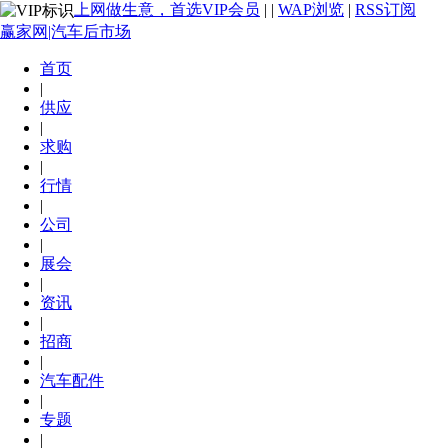
上网做生意，首选VIP会员
|
|
WAP浏览
|
RSS订阅
赢家网|汽车后市场
首页
|
供应
|
求购
|
行情
|
公司
|
展会
|
资讯
|
招商
|
汽车配件
|
专题
|