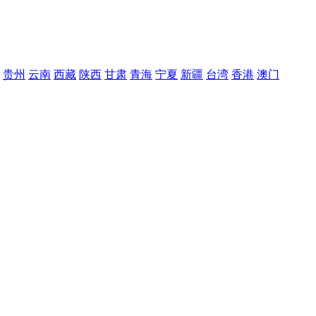
贵州
云南
西藏
陕西
甘肃
青海
宁夏
新疆
台湾
香港
澳门