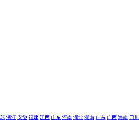
苏
浙江
安徽
福建
江西
山东
河南
湖北
湖南
广东
广西
海南
四川