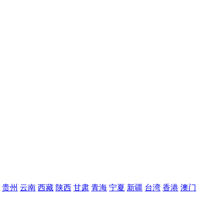
贵州
云南
西藏
陕西
甘肃
青海
宁夏
新疆
台湾
香港
澳门