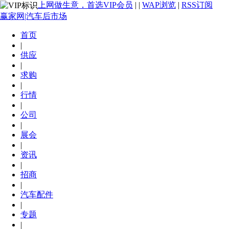
上网做生意，首选VIP会员
|
|
WAP浏览
|
RSS订阅
赢家网|汽车后市场
首页
|
供应
|
求购
|
行情
|
公司
|
展会
|
资讯
|
招商
|
汽车配件
|
专题
|