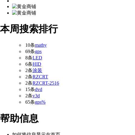
本周搜索排行
10条
mathy
69条
gps
8条
LED
6条
HID
2条
涂装
2条
RZCRT
2条
RZCRT-2516
15条
dvd
2条
v3d
65条
gps%
帮助信息
如何将信息显示在首页