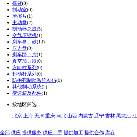
摇臂
(0)
制动室
(0)
摩擦片
(1)
主动盘
(2)
制动器总成
(5)
空气压缩机
(1)
刹车盘、鼓
(13)
压力盘
(0)
刹车蹄、片
(1)
真空加力器
(0)
方向柱系列
(0)
起动杆系列
(0)
防抱死制动系统ABS
(0)
其他制动系统
(2)
变速箱及配件
(1)
按地区筛选：
北京
上海
天津
重庆
河北
山西
内蒙古
辽宁
吉林
黑龙江
江
全部
供应
提供服务
供应二手
提供加工
提供合作
库存