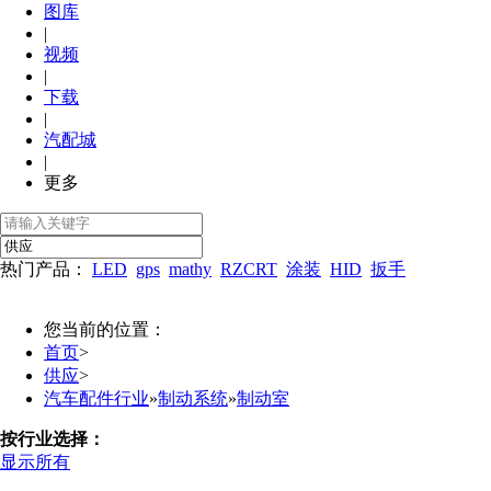
图库
|
视频
|
下载
|
汽配城
|
更多
热门产品：
LED
gps
mathy
RZCRT
涂装
HID
扳手
您当前的位置：
首页
>
供应
>
汽车配件行业
»
制动系统
»
制动室
按行业选择：
显示所有