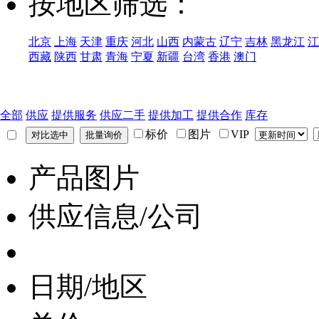
按地区筛选：
北京
上海
天津
重庆
河北
山西
内蒙古
辽宁
吉林
黑龙江
江
西藏
陕西
甘肃
青海
宁夏
新疆
台湾
香港
澳门
全部
供应
提供服务
供应二手
提供加工
提供合作
库存
标价
图片
VIP
产品图片
供应信息/公司
日期/地区