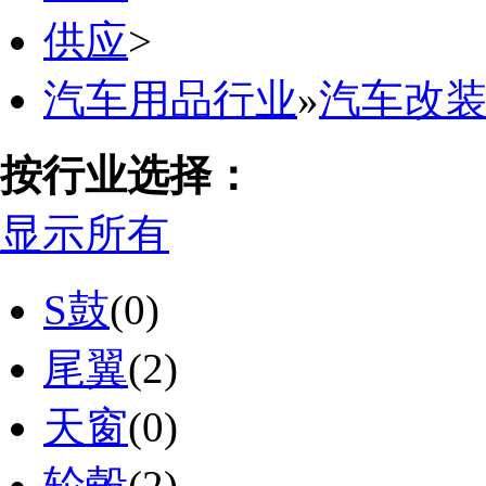
供应
>
汽车用品行业
»
汽车改
按行业选择：
显示所有
S鼓
(0)
尾翼
(2)
天窗
(0)
轮毂
(2)