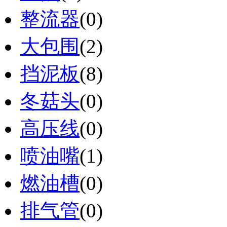
整流器
(0)
大包围
(2)
挡泥板
(8)
冬菇头
(0)
高压线
(0)
喷油嘴
(1)
燃油槽
(0)
排气管
(0)