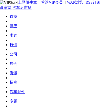
上网做生意，首选VIP会员
|
|
WAP浏览
|
RSS订阅
赢家网|汽车后市场
首页
|
供应
|
求购
|
行情
|
公司
|
展会
|
资讯
|
招商
|
汽车配件
|
专题
|