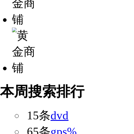
本周搜索排行
15条
dvd
65条
gps%