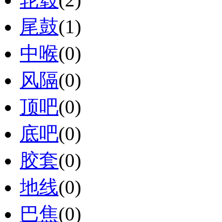
尾鼓
(1)
中喉
(0)
风隔
(0)
顶吧
(0)
底吧
(0)
胶套
(0)
地线
(0)
巴焦
(0)