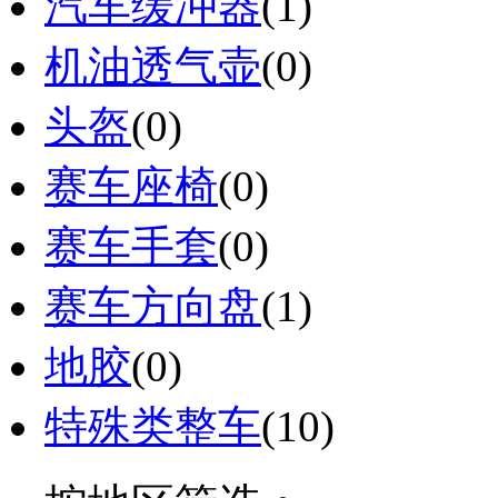
汽车缓冲器
(1)
机油透气壶
(0)
头盔
(0)
赛车座椅
(0)
赛车手套
(0)
赛车方向盘
(1)
地胶
(0)
特殊类整车
(10)