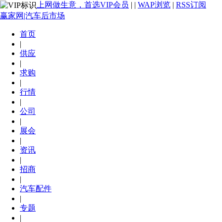
上网做生意，首选VIP会员
|
|
WAP浏览
|
RSS订阅
赢家网|汽车后市场
首页
|
供应
|
求购
|
行情
|
公司
|
展会
|
资讯
|
招商
|
汽车配件
|
专题
|