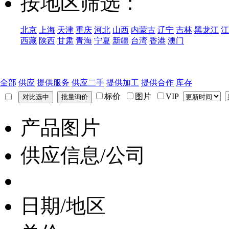
按地区筛选：
北京
上海
天津
重庆
河北
山西
内蒙古
辽宁
吉林
黑龙江
江
西藏
陕西
甘肃
青海
宁夏
新疆
台湾
香港
澳门
全部
供应
提供服务
供应二手
提供加工
提供合作
库存
标价
图片
VIP
产品图片
供应信息/公司
日期/地区