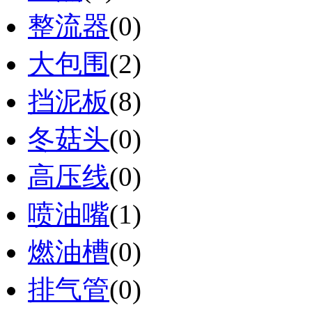
整流器
(0)
大包围
(2)
挡泥板
(8)
冬菇头
(0)
高压线
(0)
喷油嘴
(1)
燃油槽
(0)
排气管
(0)