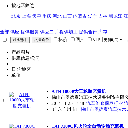
按地区筛选：
北京
上海
天津
重庆
河北
山西
内蒙古
辽宁
吉林
黑龙江
江
全部
供应
提供服务
供应二手
提供加工
提供合作
库存
标价
图片
VIP
产品图片
供应信息/公司
日期/地区
单价
ATN-10000大车轮胎充氮机
佛山市奥德泰汽车技术设备制造有限
2014-11-25 17:48
汽车维修保养行业
[广东广州市]
佛山市奥德泰汽车技术
TAI-7300C风火轮全自动轮胎充氮机