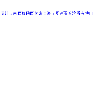
贵州
云南
西藏
陕西
甘肃
青海
宁夏
新疆
台湾
香港
澳门