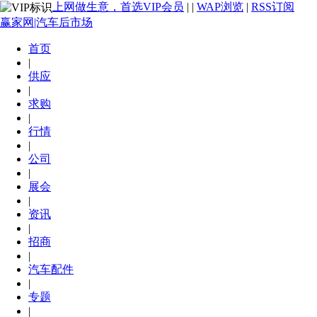
上网做生意，首选VIP会员
|
|
WAP浏览
|
RSS订阅
赢家网|汽车后市场
首页
|
供应
|
求购
|
行情
|
公司
|
展会
|
资讯
|
招商
|
汽车配件
|
专题
|