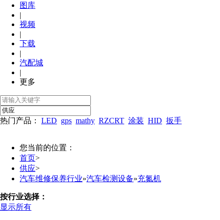
图库
|
视频
|
下载
|
汽配城
|
更多
热门产品：
LED
gps
mathy
RZCRT
涂装
HID
扳手
您当前的位置：
首页
>
供应
>
汽车维修保养行业
»
汽车检测设备
»
充氮机
按行业选择：
显示所有