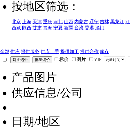
按地区筛选：
北京
上海
天津
重庆
河北
山西
内蒙古
辽宁
吉林
黑龙江
江
西藏
陕西
甘肃
青海
宁夏
新疆
台湾
香港
澳门
全部
供应
提供服务
供应二手
提供加工
提供合作
库存
标价
图片
VIP
产品图片
供应信息/公司
日期/地区