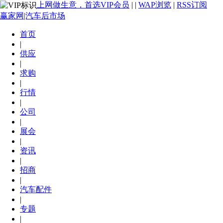
上网做生意，首选VIP会员
|
|
WAP浏览
|
RSS订阅
赢家网|汽车后市场
首页
|
供应
|
求购
|
行情
|
公司
|
展会
|
资讯
|
招商
|
汽车配件
|
专题
|