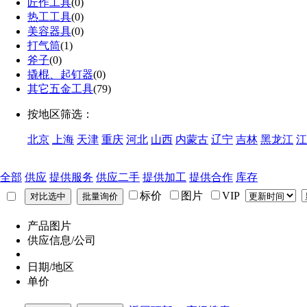
匠作工具
(0)
热工工具
(0)
美容器具
(0)
打气筒
(1)
斧子
(0)
撬棍、起钉器
(0)
其它五金工具
(79)
按地区筛选：
北京
上海
天津
重庆
河北
山西
内蒙古
辽宁
吉林
黑龙江
江
全部
供应
提供服务
供应二手
提供加工
提供合作
库存
标价
图片
VIP
产品图片
供应信息/公司
日期/地区
单价