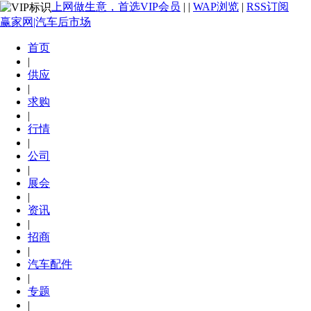
上网做生意，首选VIP会员
|
|
WAP浏览
|
RSS订阅
赢家网|汽车后市场
首页
|
供应
|
求购
|
行情
|
公司
|
展会
|
资讯
|
招商
|
汽车配件
|
专题
|