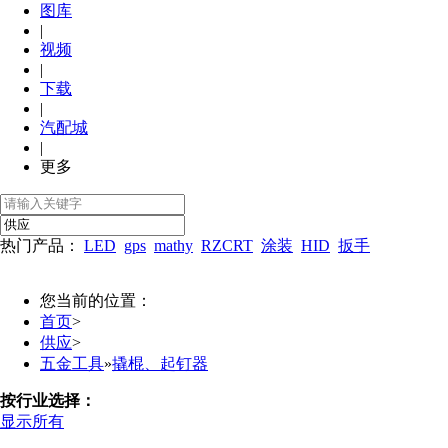
图库
|
视频
|
下载
|
汽配城
|
更多
热门产品：
LED
gps
mathy
RZCRT
涂装
HID
扳手
您当前的位置：
首页
>
供应
>
五金工具
»
撬棍、起钉器
按行业选择：
显示所有