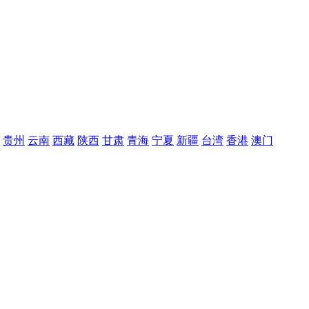
贵州
云南
西藏
陕西
甘肃
青海
宁夏
新疆
台湾
香港
澳门