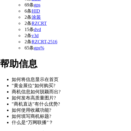
69条
gps
6条
HID
2条
涂装
2条
RZCRT
15条
dvd
2条
v3d
2条
RZCRT-2516
65条
gps%
帮助信息
如何将信息显示在首页
"黄金展位"如何购买?
商机信息如何脱颖而出?
如何发布高质量图片?
"商机直达"有什么优势?
如何使用收藏功能?
如何填写商机标题?
什么是“万网联播”？